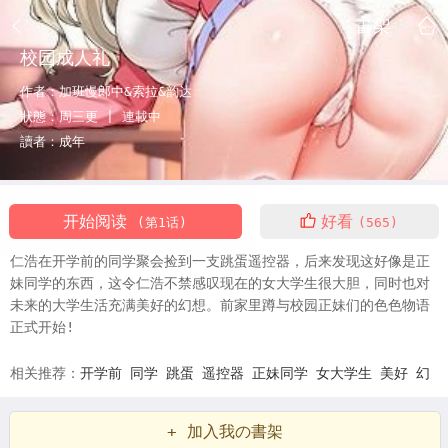
書架
校园成人礼
作者：
加班慢郎中&索拉&韵达
狀態：
周三更 |
連載中
讀者：
成年
开始阅读
好看
(第1话)
(565)
仁浩在开学前的同学聚会捡到一支跳蛋遥控器，后来发现这好像是正
妹同学的东西，这令仁浩不禁感叹现在的女大学生很大胆，同时也对
未来的大学生活充满美好的幻想。前家里蹲与校园正妹们的色色物语
正式开始!
相关推荐：
开学前
同学
跳蛋
遥控器
正妹同学
女大学生
美好
幻
想
校园
正妹
色色物语
+ 加入我の書架