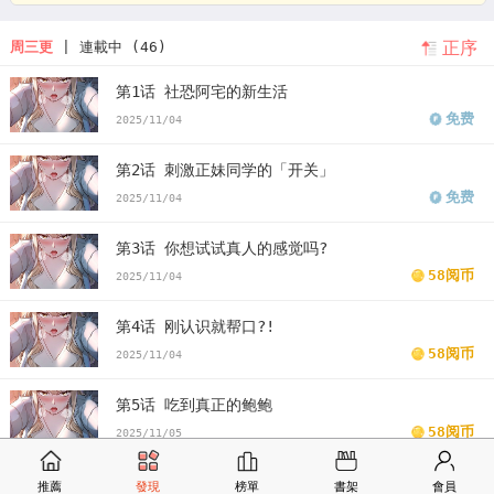
正序
周三更
| 連載中 (46)
第1话 社恐阿宅的新生活
免费
2025/11/04
第2话 刺激正妹同学的「开关」
免费
2025/11/04
第3话 你想试试真人的感觉吗?
58阅币
2025/11/04
第4话 刚认识就帮口?!
58阅币
2025/11/04
第5话 吃到真正的鲍鲍
58阅币
2025/11/05
第6话 身高差所以能顶更深♥
推薦
發現
榜單
書架
會員