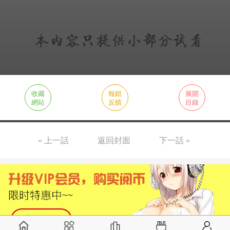
收藏
報錯
展開
網站
反饋
目錄
« 上一話
返回封面
下一話 »