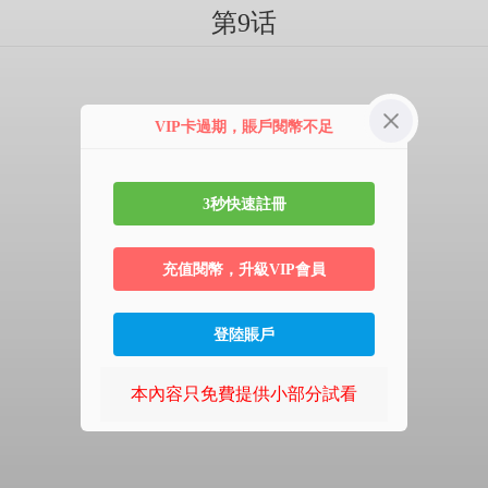
第9话
VIP卡過期，賬戶閱幣不足
3秒快速註冊
充值閱幣，升級VIP會員
登陸賬戶
本內容只免費提供小部分試看