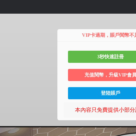
第9话 客人满意度最
VIP卡過期，賬戶閱幣不
3秒快速註冊
充值閱幣，升級VIP會
登陸賬戶
本內容只免費提供小部分