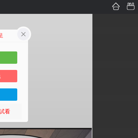
高的按摩
足
員
試看